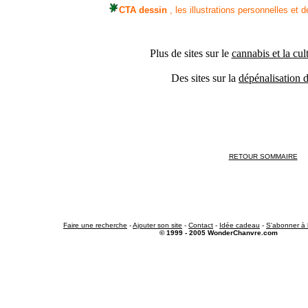
CTA dessin
, les illustrations personnelles et 
Plus de sites sur le
cannabis et la cu
Des sites sur la
dépénalisation 
RETOUR SOMMAIRE
Faire une recherche
-
Ajouter son site
-
Contact
-
Idée cadeau
-
S'abonner à 
© 1999 - 2005 WonderChanvre.com