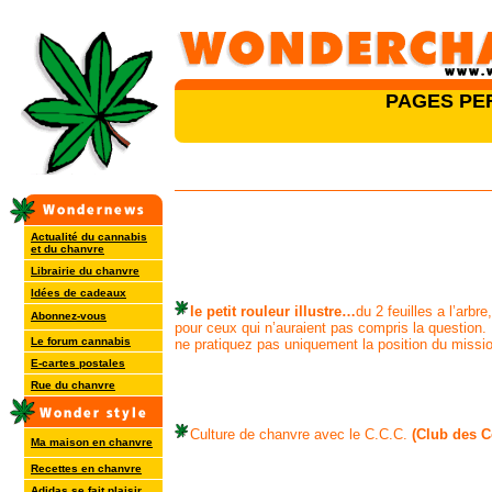
PAGES PE
Actualité du cannabis
et du chanvre
Librairie du chanvre
Idées de cadeaux
le petit rouleur illustre…
du 2 feuilles a l’arbre,
Abonnez-vous
pour ceux qui n’auraient pas compris la question.
Le forum cannabis
ne pratiquez pas uniquement la position du missio
E-cartes postales
Rue du chanvre
Culture de chanvre avec le C.C.C.
(Club des C
Ma maison en chanvre
Recettes en chanvre
Adidas se fait plaisir