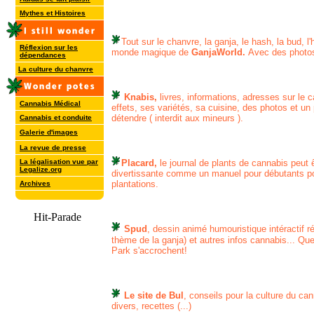
Mythes et Histoires
Tout sur le chanvre, la ganja, le hash, la bud, l'
Réflexion sur les
monde magique de
GanjaWorld.
Avec des photos
dépendances
La culture du chanvre
Knabis,
livres, informations, adresses sur le 
Cannabis Médical
effets, ses variétés, sa cuisine, des photos et u
détendre ( interdit aux mineurs ).
Cannabis et conduite
Galerie d'images
La revue de presse
La légalisation vue par
Placard,
le journal de plants de cannabis peut 
Legalize.org
divertissante comme un manuel pour débutants po
plantations.
Archives
Spud
, dessin animé humouristique intéractif 
thème de la ganja) et autres infos cannabis... Q
Park s'accrochent!
Le site de Bul
, conseils pour la culture du ca
divers, recettes (...)