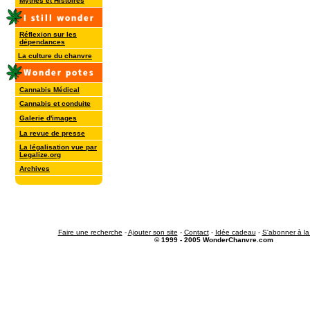
Mythes et Histoires
Réflexion sur les
dépendances
La culture du chanvre
Cannabis Médical
Cannabis et conduite
Galerie d'images
La revue de presse
La légalisation vue par
Legalize.org
Archives
Faire une recherche
-
Ajouter son site
-
Contact
-
Idée cadeau
-
S'abonner à la
© 1999 - 2005 WonderChanvre.com
.