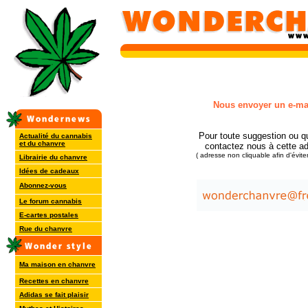
Nous envoyer un e-ma
Pour toute suggestion ou q
Actualité du cannabis
et du chanvre
contactez nous à cette a
( adresse non cliquable afin d'évite
Librairie du chanvre
Idées de cadeaux
Abonnez-vous
Le forum cannabis
E-cartes postales
Rue du chanvre
Ma maison en chanvre
Recettes en chanvre
Adidas se fait plaisir