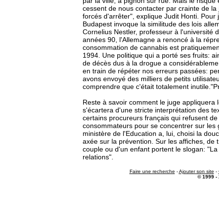
par la ville, a pignon sur rue. Mais le risque
cessent de nous contacter par crainte de la j
forcés d'arrêter", explique Judit Honti. Pour ju
Budapest invoque la similitude des lois all
Cornelius Nestler, professeur à l'université
années 90, l'Allemagne a renoncé à la répre
consommation de cannabis est pratiquemen
1994. Une politique qui a porté ses fruits: a
de décès dus à la drogue a considérablemen
en train de répéter nos erreurs passées: pe
avons envoyé des milliers de petits utilisate
comprendre que c'était totalement inutile."P
Reste à savoir comment le juge appliquera l
s'écartera d'une stricte interprétation des t
certains procureurs français qui refusent de 
consommateurs pour se concentrer sur les 
ministère de l'Education a, lui, choisi la 
axée sur la prévention. Sur les affiches, de 
couple ou d'un enfant portent le slogan: "La
relations".
Faire une recherche
-
Ajouter son site
-
© 1999 