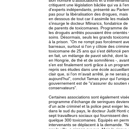
Bon nombre d'associations et d'intervenant
critiquent une législation bâclée qui va à l'e
d'experts indépendants, présenté au Parlem
pas pour la libéralisation des drogues, mais 
en dessous de tout car il assimile les malad
s'insurge le docteur Mlinarics, fondatrice de
de parents de toxicomanes. Programme de ré
les drogués arrêtés pouvaient être orientés 
soins. Désormais, seuls les grands toxico
à la prison. "On ne rompt pas forcément ave
barreaux, surtout si l'on y côtoie des crimi
toxicomane de 25 ans qui s'est défoncé pend
en fait, un mélange de pavot séché, dont la c
en Hongrie, de thé et de somnifères -, avant 
s'en est finalement sorti grâce à un program
repris ses études dans une école accueillant
clair que, si l'on m'avait arrêté, je ne serai
aujourd'hui", conclut Tamas pour qui l'unique
gouvernement est de "s'assurer du soutien 
conservateurs".
Certaines associations sont également visée
programme d'échange de seringues devienne
d'un acte criminel et la police peut exiger 
dans le sud du pays, le docteur Judit Hont
sept travailleurs sociaux qui fournissent de
quelque 300 toxicomanes. Equipés en perm
intervenants se déplacent à la demande. "