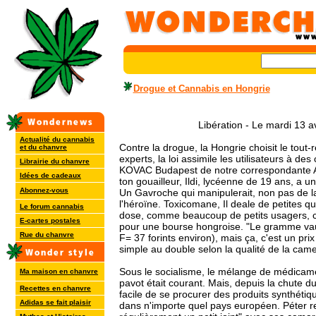
Drogue et Cannabis en Hongrie
Libération - Le mardi 13 a
Actualité du cannabis
Contre la drogue, la Hongrie choisit le tout-r
et du chanvre
experts, la loi assimile les utilisateurs à d
Librairie du chanvre
KOVAC Budapest de notre correspondante A
Idées de cadeaux
ton gouailleur, Ildi, lycéenne de 19 ans, a u
Abonnez-vous
Un Gavroche qui manipulerait, non pas de la
l'héroïne. Toxicomane, Il deale de petites q
Le forum cannabis
dose, comme beaucoup de petits usagers, ca
E-cartes postales
pour une bourse hongroise. "Le gramme vaut
Rue du chanvre
F= 37 forints environ), mais ça, c'est un prix
simple au double selon la qualité de la came"
Sous le socialisme, le mélange de médicame
Ma maison en chanvre
pavot était courant. Mais, depuis la chute du 
Recettes en chanvre
facile de se procurer des produits synthétiq
Adidas se fait plaisir
dans n'importe quel pays européen. Péter r