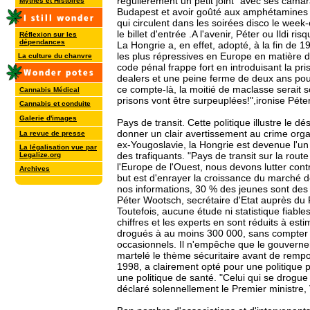
régulièrement un petit joint" avec ses cama
Mythes et Histoires
Budapest et avoir goûté aux amphétamines
qui circulent dans les soirées disco le week-
le billet d'entrée .A l'avenir, Péter ou Ildi r
Réflexion sur les
dépendances
La Hongrie a, en effet, adopté, à la fin de 19
les plus répressives en Europe en matière
La culture du chanvre
code pénal frappe fort en introduisant la pri
dealers et une peine ferme de deux ans pour
ce compte-là, la moitié de maclasse serait s
Cannabis Médical
prisons vont être surpeuplées!",ironise Péter
Cannabis et conduite
Galerie d'images
Pays de transit. Cette politique illustre le dé
donner un clair avertissement au crime orga
La revue de presse
ex-Yougoslavie, la Hongrie est devenue l'un d
La légalisation vue par
des trafiquants. "Pays de transit sur la route
Legalize.org
l'Europe de l'Ouest, nous devons lutter contr
Archives
but est d'enrayer la croissance du marché d
nos informations, 30 % des jeunes sont de
Péter Wootsch, secrétaire d'Etat auprès du 
Toutefois, aucune étude ni statistique fiabl
chiffres et les experts en sont réduits à es
drogués à au moins 300 000, sans compter
occasionnels. Il n'empêche que le gouverne
martelé le thème sécuritaire avant de rempor
1998, a clairement opté pour une politique 
une politique de santé. "Celui qui se drogue 
déclaré solennellement le Premier ministre,