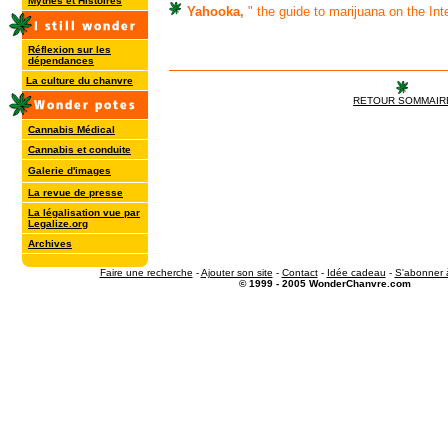
Mythes et Histoires
Yahooka,
" the guide to marijuana on the Int
Réflexion sur les
dépendances
La culture du chanvre
RETOUR SOMMAIR
Cannabis Médical
Cannabis et conduite
Galerie d'images
La revue de presse
La légalisation vue par
Legalize.org
Archives
Faire une recherche
-
Ajouter son site
-
Contact
-
Idée cadeau
-
S'abonner à
© 1999 - 2005 WonderChanvre.com