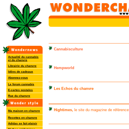
Cannabisculture
Actualité du cannabis
et du chanvre
Librairie du chanvre
Hempworld
Idées de cadeaux
Abonnez-vous
Le forum cannabis
Les Echos du chanvre
E-cartes postales
Rue du chanvre
Hightimes,
le site du magazine de référence
Ma maison en chanvre
Recettes en chanvre
Adidas se fait plaisir